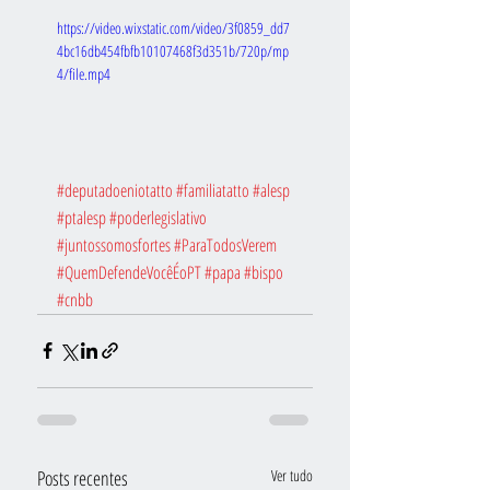
https://video.wixstatic.com/video/3f0859_dd7
4bc16db454fbfb10107468f3d351b/720p/mp
4/file.mp4
#deputadoeniotatto
#familiatatto
#alesp
#ptalesp
#poderlegislativo
#juntossomosfortes
#ParaTodosVerem
#QuemDefendeVocêÉoPT
#papa
#bispo
#cnbb
Posts recentes
Ver tudo