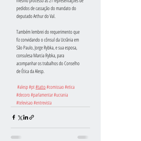
mesmo processo as 21 representações de 
pedidos de cassação do mandato do 
deputado Arthur do Val.
Também lembrei do requerimento que 
fiz convidando o cônsul da Ucrânia em 
São Paulo, Jorge Rybka, e sua esposa, 
consulesa Marcia Rybka, para 
acompanhar os trabalhos do Conselho 
de Ética da Alesp.
#alesp
#pt
#tatto
#comissao
#etica
#decoro
#parlamentar
#ucrania
#televisao
#entrevista