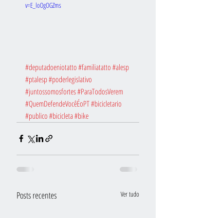
v=E_loOgOGZms
#deputadoeniotatto
#familiatatto
#alesp
#ptalesp
#poderlegislativo
#juntossomosfortes
#ParaTodosVerem
#QuemDefendeVocêÉoPT
#bicicletario
#publico
#bicicleta
#bike
Posts recentes
Ver tudo