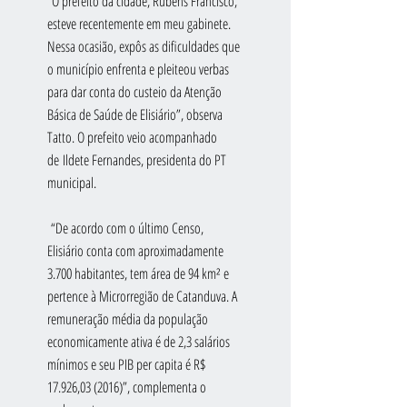
“O prefeito da cidade, Rubens Francisco, 
esteve recentemente em meu gabinete. 
Nessa ocasião, expôs as dificuldades que 
o município enfrenta e pleiteou verbas 
para dar conta do custeio da Atenção 
Básica de Saúde de Elisiário”, observa 
Tatto. O prefeito veio acompanhado 
de Ildete Fernandes, presidenta do PT 
municipal.
 “De acordo com o último Censo, 
Elisiário conta com aproximadamente 
3.700 habitantes, tem área de 94 km² e 
pertence à Microrregião de Catanduva. A 
remuneração média da população 
economicamente ativa é de 2,3 salários 
mínimos e seu PIB per capita é R$ 
17.926,03 (2016)”, complementa o 