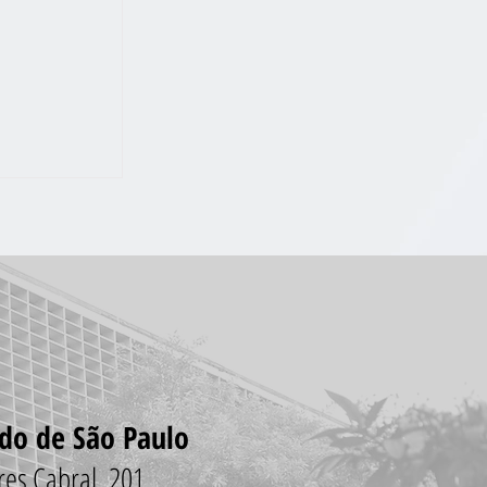
BPREFEITURA
GIA NO JD
O
ado de São Paulo
vares Cabral, 201