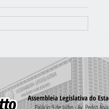
NTO-SOCORRO VARGINHA JÁ
SÓ FALTA O OK DA SU
PARA A REDE DE ENER
NOVO SÃO NORBERT
Assembleia Legislativa do Est
Palácio 9 de Julho - Av. Pedro Ál