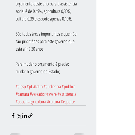
orçamento deste ano para a assistência 
social é de 0,49%, agricultura 0,30%, 
cultura 0,39 e esporte apenas 0,10%. 
São todas áreas importantes e que não 
são prioritárias para este governo que 
está aí há 30 anos.
Para mudar o orçamento é preciso 
mudar o governo do Estado;
#alesp
#pt
#tatto
#audiencia
#publica
#camara
#vereador
#avare
#assistencia
#social
#agricultura
#cultura
#esporte