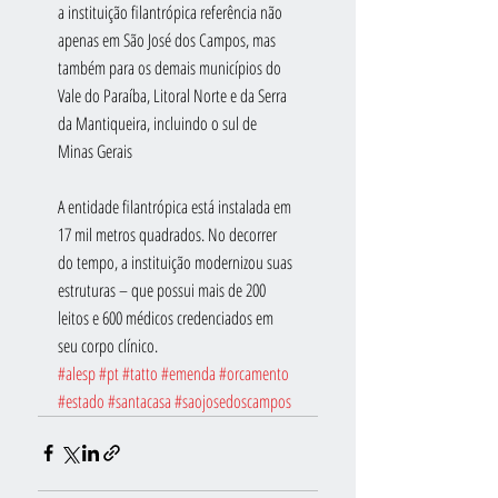
a instituição filantrópica referência não 
apenas em São José dos Campos, mas 
também para os demais municípios do 
Vale do Paraíba, Litoral Norte e da Serra 
da Mantiqueira, incluindo o sul de 
Minas Gerais
A entidade filantrópica está instalada em 
17 mil metros quadrados. No decorrer 
do tempo, a instituição modernizou suas 
estruturas – que possui mais de 200 
leitos e 600 médicos credenciados em 
seu corpo clínico.
#alesp
#pt
#tatto
#emenda
#orcamento
#estado
#santacasa
#saojosedoscampos