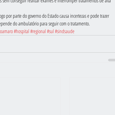
s sem conseguir realizar exames e interromper tratamentos de alta 
go por parte do governo do Estado causa incertezas e pode trazer 
epende do ambulatório para seguir com o tratamento.
toamaro
#hospital
#regional
#sul
#sindsaude