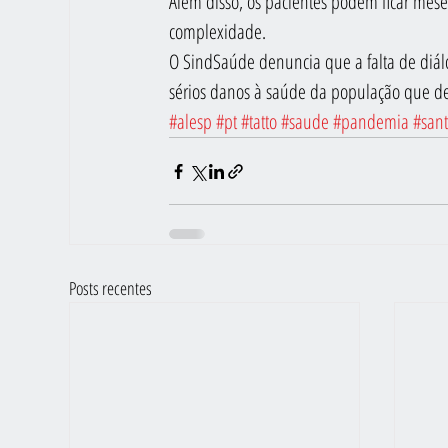
Além disso, os pacientes podem ficar mese
complexidade.
O SindSaúde denuncia que a falta de diálo
sérios danos à saúde da população que d
#alesp
#pt
#tatto
#saude
#pandemia
#san
Posts recentes