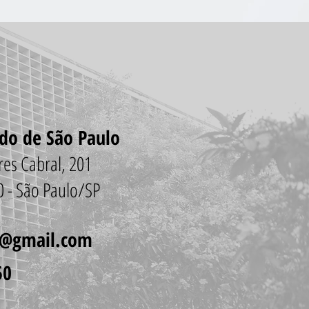
O
ado de São Paulo
vares Cabral, 201
00 - São Paulo/SP
o@gmail.com
50