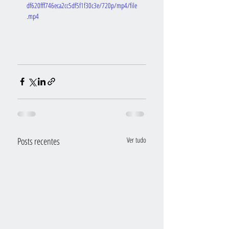
df620fff746eca2cc5df5f1f30c3e/720p/mp4/file
.mp4
Posts recentes
Ver tudo