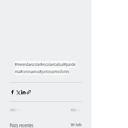
#merendaescolar
#escolaestadual
#pande
mia
#coronavirus
#juntossomosfortes
Posts recentes
Ver tudo