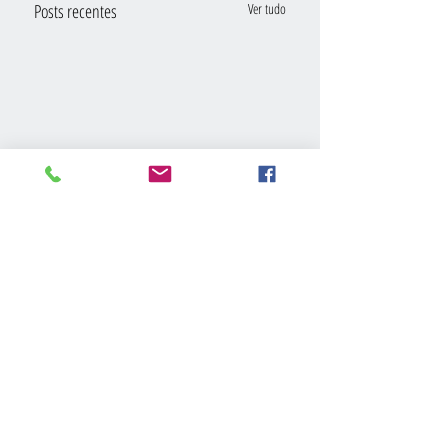
Posts recentes
Ver tudo
Comentários
PRONTO-SOCORRO
SÓ FALTA O OK DA