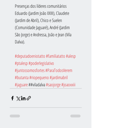
Presenças dos líderes comunitários 
Eduardo (Jardim João XXIII), Claudete 
(Jardim de Abril), Chico e Suelen 
(Comunidade Jaguaré), André (Jardim 
São Jorge) e Andressa, João e Jean (Vila 
Dalva).
#deputadoeniotatto
#familiatatto
#alesp
#ptalesp
#poderlegislativo
#juntossomosfortes
#ParaTodosVerem
#butanta
#riopequeno
#jardimabril
#jaguare
 ##viladalva 
#saojorge
#joaoxxiii