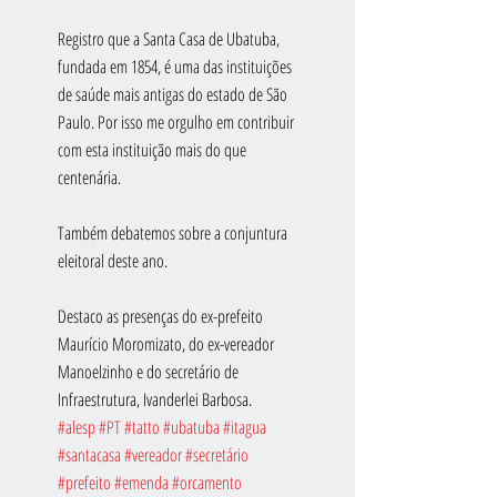
Registro que a Santa Casa de Ubatuba, 
fundada em 1854, é uma das instituições 
de saúde mais antigas do estado de São 
Paulo. Por isso me orgulho em contribuir 
com esta instituição mais do que 
centenária.
Também debatemos sobre a conjuntura 
eleitoral deste ano.
Destaco as presenças do ex-prefeito 
Maurício Moromizato, do ex-vereador 
Manoelzinho e do secretário de 
Infraestrutura, Ivanderlei Barbosa.
#alesp
#PT
#tatto
#ubatuba
#itagua
#santacasa
#vereador
#secretário
#prefeito
#emenda
#orcamento