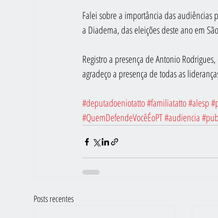
Falei sobre a importância das audiências
a Diadema, das eleições deste ano em São P
Registro a presença de Antonio Rodrigue
agradeço a presença de todas as liderança
#deputadoeniotatto
#familiatatto
#alesp
#p
#QuemDefendeVocêÉoPT
#audiencia
#pub
Posts recentes