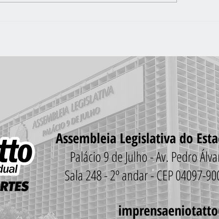
NTO-SOCORRO VARGINHA JÁ
SÓ FALTA O OK DA SU
PARA A REDE DE ENER
NOVO SÃO NORBERT
Assembleia Legislativa do Est
Palácio 9 de Julho - Av. Pedro Ál
Sala 248 - 2º andar - CEP 04097-9
imprensaeniotatt