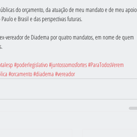
 públicas do orçamento, da atuação de meu mandato e de meu apoio
aulo e Brasil e das perspectivas futuras. 
s, ex-vereador de Diadema por quatro mandatos, em nome de quem 
s.
talesp
#poderlegislativo
#juntossomosfortes
#ParaTodosVerem
lica
#orcamento
#diadema
#vereador