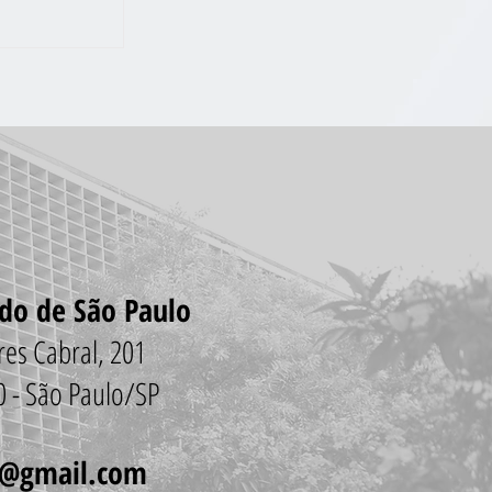
BPREFEITURA
GIA NO JD
O
ado de São Paulo
vares Cabral, 201
00 - São Paulo/SP
o@gmail.com