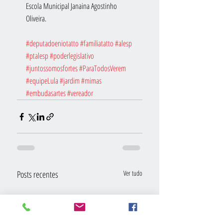
Escola Municipal Janaina Agostinho 
Oliveira.
#deputadoeniotatto
#familiatatto
#alesp
#ptalesp
#poderlegislativo
#juntossomosfortes
#ParaTodosVerem
#equipeLula
#jardim
#mimas
#embudasartes
#vereador
Posts recentes
Ver tudo