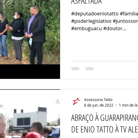
ASFALTADA
#deputadoeniotatto #familia
#poderlegislativo #juntoss
#embuguacu #doutor...
Assessoria Tatto
6 de jun. de 2022
1 min de le
ABRAÇO À GUARAPIRANG
DE ENIO TATTO À TV AL