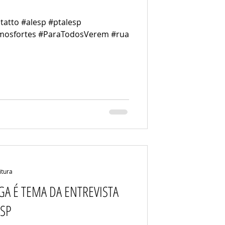
tatto #alesp #ptalesp
omosfortes #ParaTodosVerem #rua
itura
A É TEMA DA ENTREVISTA
ESP