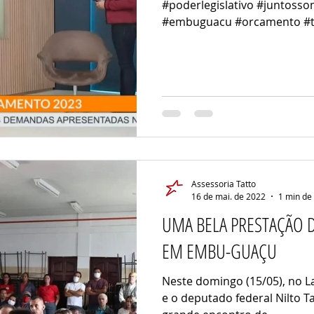
#poderlegislativo #juntoss
#embuguacu #orcamento #t
Assessoria Tatto
16 de mai. de 2022
1 min de 
UMA BELA PRESTAÇÃO 
EM EMBU-GUAÇU
Neste domingo (15/05), no L
e o deputado federal Nilto T