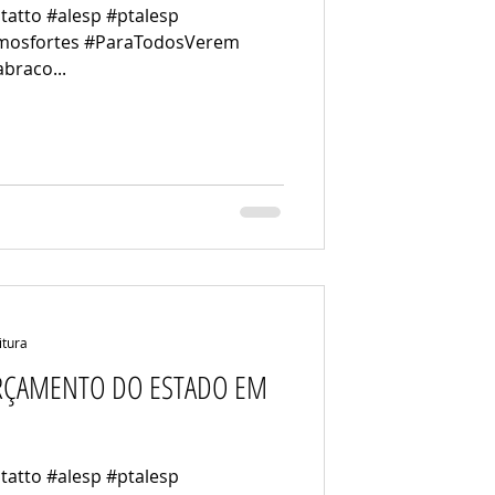
tatto #alesp #ptalesp
omosfortes #ParaTodosVerem
raco...
itura
ORÇAMENTO DO ESTADO EM
tatto #alesp #ptalesp