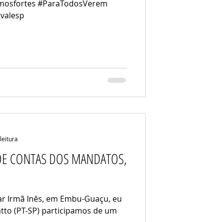
omosfortes #ParaTodosVerem
valesp
leitura
DE CONTAS DOS MANDATOS,
ar Irmã Inês, em Embu-Guaçu, eu
atto (PT-SP) participamos de um