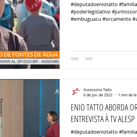
#deputadoeniotatto #familia
#poderlegislativo #juntoss
#embuguacu #orcamento #ab
Assessoria Tatto
6 de jun. de 2022
1 min de le
ENIO TATTO ABORDA 
ENTREVISTA À TV ALESP
#deputadoeniotatto #familia