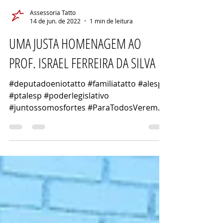
Assessoria Tatto
14 de jun. de 2022
1 min de leitura
UMA JUSTA HOMENAGEM AO
PROF. ISRAEL FERREIRA DA SILVA
#deputadoeniotatto #familiatatto #alesp
#ptalesp #poderlegislativo
#juntossomosfortes #ParaTodosVerem
#escola #educador #professor