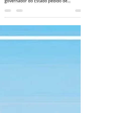
deputado EnioTatto (PT), enviou ao
governador do Estado pedido de
liberação de recursos...