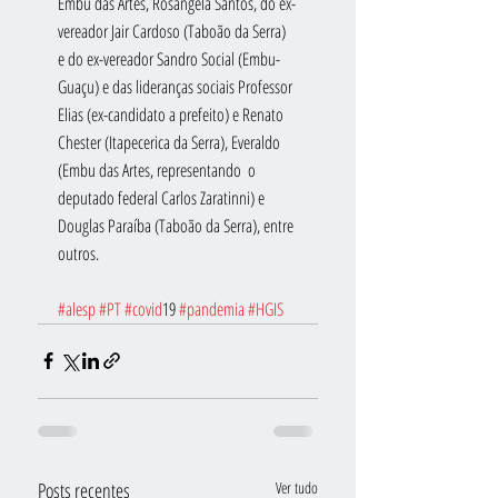
Embu das Artes, Rosângela Santos, do ex-
vereador Jair Cardoso (Taboão da Serra) 
e do ex-vereador Sandro Social (Embu-
Guaçu) e das lideranças sociais Professor 
Elias (ex-candidato a prefeito) e Renato 
Chester (Itapecerica da Serra), Everaldo 
(Embu das Artes, representando  o 
deputado federal Carlos Zaratinni) e 
Douglas Paraíba (Taboão da Serra), entre 
outros.
#alesp
#PT
#covid
19 
#pandemia
#HGIS
Posts recentes
Ver tudo