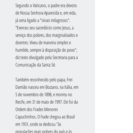
Segundo o Vaticano, o padre era devoto 
de Nossa Senhora Aparecida e, em vida, 
já seria ligado a "sinais milagrosos". 
"Exerceu seu sacerdócio como Jesus, a 
serviço dos pobres, dos marginalizados e 
doentes. Viveu de maneira simples e 
humilde, sempre à disposição do povo", 
diz texto divulgado pela Secretaria para a 
Comunicação da Santa Sé.
Também reconhecido pelo papa, Frei 
Damião nasceu em Bozzano, na Itália, em 
5 de novembro de 1898, e morreu no 
Recife, em 31 de maio de 1997. Ele foi da 
Ordem dos Frades Menores 
Capuchinhos. O frade chegou ao Brasil 
em 1931, onde se dedicou "às 
populações mais pobres do país e às 