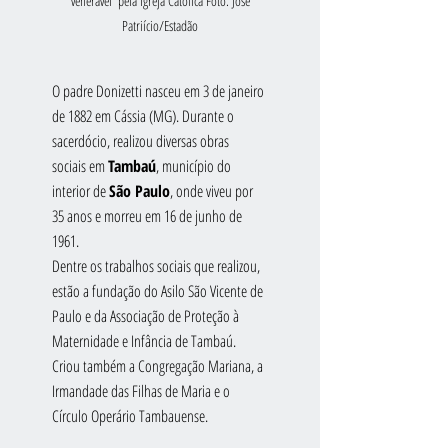
'venerável' pela Igreja Católica Foto: José 
Patriício/Estadão
O padre Donizetti nasceu em 3 de janeiro 
de 1882 em Cássia (MG). Durante o 
sacerdócio, realizou diversas obras 
sociais em 
Tambaú
, município do 
interior de 
São Paulo
, onde viveu por 
35 anos e morreu em 16 de junho de 
1961. 
Dentre os trabalhos sociais que realizou, 
estão a fundação do Asilo São Vicente de 
Paulo e da Associação de Proteção à 
Maternidade e Infância de Tambaú. 
Criou também a Congregação Mariana, a 
Irmandade das Filhas de Maria e o 
Círculo Operário Tambauense.