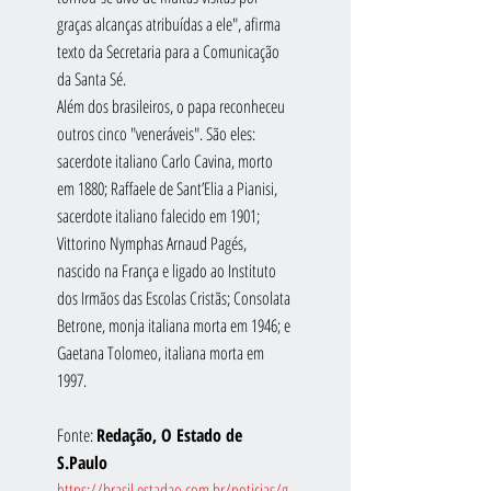
graças alcanças atribuídas a ele", afirma 
texto da Secretaria para a Comunicação 
da Santa Sé.
Além dos brasileiros, o papa reconheceu 
outros cinco "veneráveis". São eles: 
sacerdote italiano Carlo Cavina, morto 
em 1880; Raffaele de Sant’Elia a Pianisi, 
sacerdote italiano falecido em 1901; 
Vittorino Nymphas Arnaud Pagés, 
nascido na França e ligado ao Instituto 
dos Irmãos das Escolas Cristãs; Consolata 
Betrone, monja italiana morta em 1946; e 
Gaetana Tolomeo, italiana morta em 
1997.
Fonte: 
Redação, O Estado de 
S.Paulo
https://brasil.estadao.com.br/noticias/g