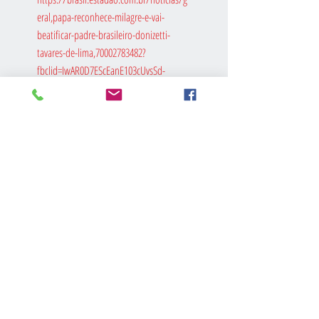
eral,papa-reconhece-milagre-e-vai-
beatificar-padre-brasileiro-donizetti-
tavares-de-lima,70002783482?
fbclid=IwAR0D7EScEanE103cUvsSd-
xOicM1h572hkqD9AXAYQonKdwOvtlZyrJrQ
ss
Posts recentes
Ver tudo