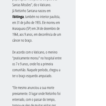
Santas Missões", diz o Vaticano. 
Já Nelsinho Santana nasceu em 
Ibitinga
, também no interior paulista, 
em 31 de julho de 1955. Ele morreu em 
Araraquara (SP) em 24 de dezembro de 
1964, aos 9 anos, em decorrência de um 
câncer no braço.
De acordo com o Vaticano, o menino 
"praticamente morou" no hospital entre 
os 7 e 9 anos, onde fez a primeira 
comunhão. Naquele período, chegou a 
ter o braço esquerdo amputado.
"Ele mesmo anunciou a sua morte 
previamente. O lugar onde Nelsinho foi 
enterrado, com o passar do tempo, 
tornou-se alvo de muitas visitas por 