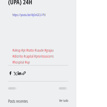
(UPA) 24H
https://youtu.be/4ySnGCLl-PU
#alesp
#pt
#tatto
#saude
#grajau
#distrito
#capital
#prontosocorro
#hospital
#up
Posts recentes
Ver tudo