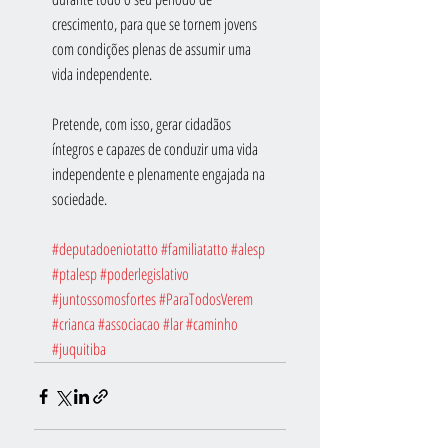
crescimento, para que se tornem jovens 
com condições plenas de assumir uma 
vida independente.
Pretende, com isso, gerar cidadãos 
íntegros e capazes de conduzir uma vida 
independente e plenamente engajada na 
sociedade.
#deputadoeniotatto
#familiatatto
#alesp
#ptalesp
#poderlegislativo
#juntossomosfortes
#ParaTodosVerem
#crianca
#associacao
#lar
#caminho
#juquitiba