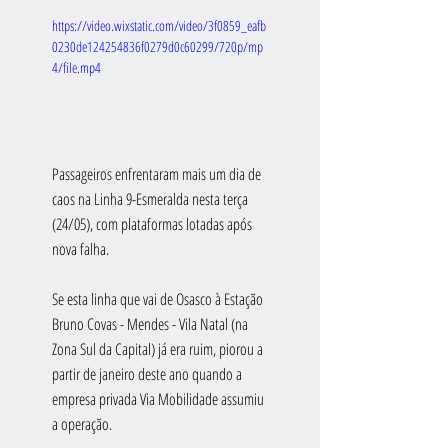
https://video.wixstatic.com/video/3f0859_eafb
0230de124254836f0279d0c60299/720p/mp
4/file.mp4
Passageiros enfrentaram mais um dia de 
caos na Linha 9-Esmeralda nesta terça 
(24/05), com plataformas lotadas após 
nova falha.
Se esta linha que vai de Osasco à Estação 
Bruno Covas - Mendes - Vila Natal (na 
Zona Sul da Capital) já era ruim, piorou a 
partir de janeiro deste ano quando a 
empresa privada Via Mobilidade assumiu 
a operação.  