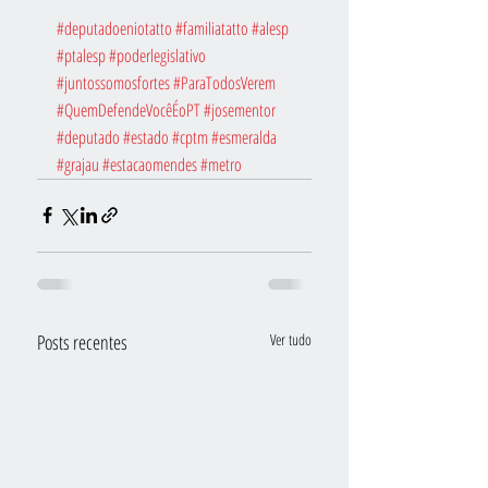
#deputadoeniotatto
#familiatatto
#alesp
#ptalesp
#poderlegislativo
#juntossomosfortes
#ParaTodosVerem
#QuemDefendeVocêÉoPT
#josementor
#deputado
#estado
#cptm
#esmeralda
#grajau
#estacaomendes
#metro
Posts recentes
Ver tudo