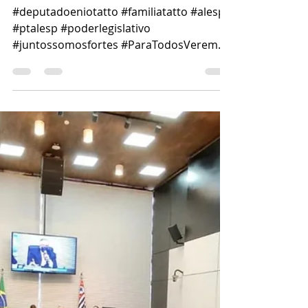
PARA COBRAR PEDÁGIO
#deputadoeniotatto #familiatatto #alesp
#ptalesp #poderlegislativo
#juntossomosfortes #ParaTodosVerem
#audiencia #publica #metro #cptm...