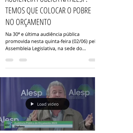
Assessoria Tatto
2 de jun. de 2022
1 min de leitura
AUDIÊNCIA PÚBLICA NA ALESP:
TEMOS QUE COLOCAR O POBRE
NO ORÇAMENTO
Na 30ª e última audiência pública
promovida nesta quinta-feira (02/06) pela
Assembleia Legislativa, na sede do
próprio Poder Legislativo...
Load video