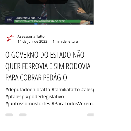
Load video
Assessoria Tatto
14 de jun. de 2022
1 min de leitura
O GOVERNO DO ESTADO NÃO
QUER FERROVIA E SIM RODOVIA
PARA COBRAR PEDÁGIO
#deputadoeniotatto #familiatatto #alesp
#ptalesp #poderlegislativo
#juntossomosfortes #ParaTodosVerem
#audiencia #publica #metro #cptm...