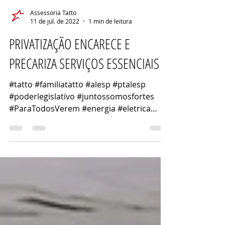
Assessoria Tatto
11 de jul. de 2022
1 min de leitura
PRIVATIZAÇÃO ENCARECE E
PRECARIZA SERVIÇOS ESSENCIAIS
#tatto #familiatatto #alesp #ptalesp
#poderlegislativo #juntossomosfortes
#ParaTodosVerem #energia #eletrica
#audiencia #publica #enel...